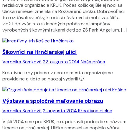
nezisková organizácia KRUK. Počas košickej Bielej noci sa
Ulička remesiel zmenila na Rozžiarenú uličku. Dobrovoľníci
tu rozdávali sviečky, ktoré si návštevníci mohli zapáliť a
vložiť do vyše sto sklenených pohárov a lampášov
vyrobených šikovnými rukami detí zo ZŠ Park Angelium. […]
Šikovníci na Hrnčiarskej ulici
Veronika Samková
22. augusta 2014
Naša práca
Kreatívne trhy priamo v centre mesta organizujeme
pravidelne a tieto sa naozaj vydarili 🙂
Výstava a spoločné maľovanie obrazu
Veronika Samková
2. augusta 2014
Kreatívne dielne
V júli 2014 sme pre KRUK, n.o. pripravili podujatie s názvom
Umenie na Hrnčiarskej. Ulička remesiel sa naplnila vôňou