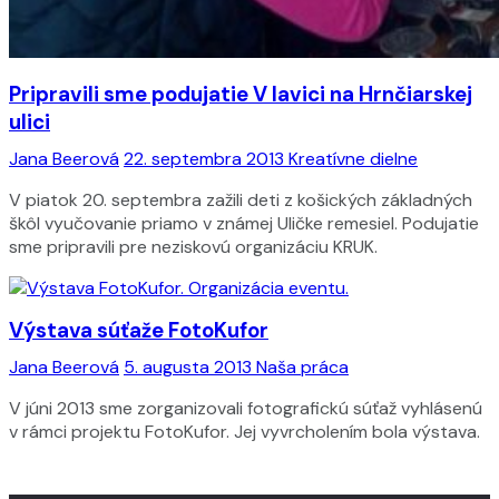
Pripravili sme podujatie V lavici na Hrnčiarskej
ulici
Jana Beerová
22. septembra 2013
Kreatívne dielne
V piatok 20. septembra zažili deti z košických základných
škôl vyučovanie priamo v známej Uličke remesiel. Podujatie
sme pripravili pre neziskovú organizáciu KRUK.
Výstava súťaže FotoKufor
Jana Beerová
5. augusta 2013
Naša práca
V júni 2013 sme zorganizovali fotografickú súťaž vyhlásenú
v rámci projektu FotoKufor. Jej vyvrcholením bola výstava.