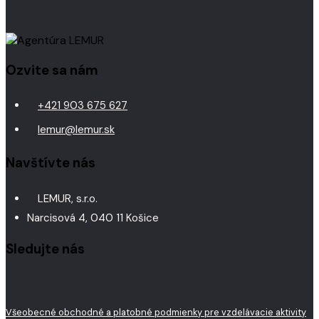
Ozvite sa nám
+421 903 675 627
lemur@lemur.sk
Navštívte nás
LEMUR, s.r.o.
Narcisová 4, 040 11 Košice
Sledujte nás
Všeobecné obchodné a platobné podmienky pre vzdelávacie aktivity