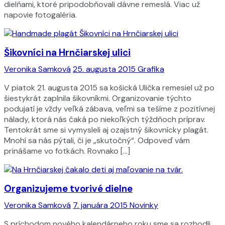
dielňami, ktoré pripodobňovali dávne remeslá. Viac už
napovie fotogaléria.
Šikovníci na Hrnčiarskej ulici
Veronika Samková
25. augusta 2015
Grafika
V piatok 21. augusta 2015 sa košická Ulička remesiel už po
šiestykrát zaplnila šikovníkmi. Organizovanie týchto
podujatí je vždy veľká zábava, veľmi sa tešíme z pozitívnej
nálady, ktorá nás čaká po niekoľkých týždňoch príprav.
Tentokrát sme si vymysleli aj ozajstný šikovnícky plagát.
Mnohí sa nás pýtali, či je „skutočný“. Odpoveď vám
prinášame vo fotkách. Rovnako […]
Organizujeme tvorivé dielne
Veronika Samková
7. januára 2015
Novinky
S príchodom nového kalendárneho roku sme sa rozhodli