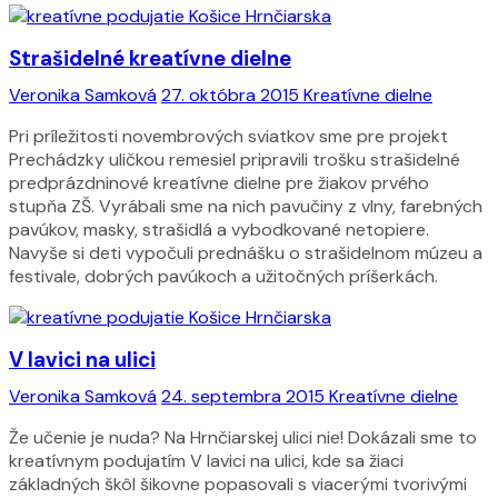
Strašidelné kreatívne dielne
Veronika Samková
27. októbra 2015
Kreatívne dielne
Pri príležitosti novembrových sviatkov sme pre projekt
Prechádzky uličkou remesiel pripravili trošku strašidelné
predprázdninové kreatívne dielne pre žiakov prvého
stupňa ZŠ. Vyrábali sme na nich pavučiny z vlny, farebných
pavúkov, masky, strašidlá a vybodkované netopiere.
Navyše si deti vypočuli prednášku o strašidelnom múzeu a
festivale, dobrých pavúkoch a užitočných príšerkách.
V lavici na ulici
Veronika Samková
24. septembra 2015
Kreatívne dielne
Že učenie je nuda? Na Hrnčiarskej ulici nie! Dokázali sme to
kreatívnym podujatím V lavici na ulici, kde sa žiaci
základných škôl šikovne popasovali s viacerými tvorivými