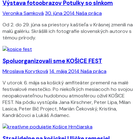
Výstava fotoobrazov Potulky so slnkom
Veronika Samková
30. júna 2014
Naša práca
Od 2. do 29. júna sa priestory kaštieľa v Krásnej zmenili na
malú galériu. Skrášlili ich fotografie slovenských autorov s
témou prírody.
Spoluorganizovali sme KOŠICE FEST
Miroslava Korytková
14. mája 2014
Naša práca
V utorok 6. mája sa košický amfiteáter premenil na malé
festivalové mestečko. Po niekoľkých mesiacoch ho svojou
neopakovateľnou hudobnou atmosférou oživil KOŠICE
FEST. Na pódiu vystúpila Jana Kirschner, Peter Lipa, Milan
Lasica, Peter Bič Project, Marián Čekovský, Kristína,
Kandráčovci a Lukáš Adamec.
Strašidelne na košickej Uličke remesiel