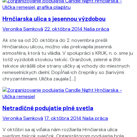
Hrnčiarska ulica s jesennou výzdobou
Veronika Samková
22. októbra 2014
Naša práca
Ak ste sa od 20. októbra do 2. novembra prešli
Hrnčiarskou ulicou, možno vás prekvapila jesenná
atmosféra, ktorá tu vládla. V spolupráci s KRUK, n. o. sme ju
totiž vyzdobili stovkou tekvíc. Oranžové, zelené a žlté
tekvice skrášlili obe strany uličky aj vchody do miestnych
remeselníckych dielní. Dopĺňali ich črepníky so žiarivými
chryzantémami. Ulička zaujala […]
Netradičné podujatie plné svetla
Veronika Samková
17. októbra 2014
Naša práca
V októbri sa aj vďaka nám rozžiarila Hrnčiarska ulica
svetlom tisícok sviečok. Organizátorom podujatia bola