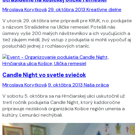
Miroslava Korytková
29. októbra 2013
Kreatívne dielne
V utorok 29. októbra sme pripravili pre KRUK, n.o. podujatie
s názvom Strašidelne na Uličke remesiel. Potešili nás
úsmevy vyše 200 malých návštevníkov a ich vyučujúcich a
tiež záujem médií, živý vstup z podujatia si mohli vypočuť aj
poslucháči jednej z rozhlasových staníc.
Candle Night vo svetle sviečok
Miroslava Korytková
9. októbra 2013
Naša práca
V sobotu 5. októbra sa na Hrnčiarskej ulici uskutočnil už
tretí ročník podujatia Candle Night, ktorý každoročne
pripravuje nezisková organizácia Košice región umenia a
kultúry. Lemuráci nechýbali.