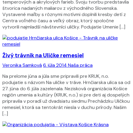
temperových a akrylových farieb. Svoju tvorbu predstavila
štvorica nadaných maliarov z východného Slovenska.
Vystavené maľby s rôznymi motívmi doplnili kresby detí z
Centra voľného času a veľký obraz, ktorý spoločne
vytvorili najmladší návštevníci uličky. Podujatie Umenie […]
Živý trávnik na Uličke remesiel
Veronika Samková
6. júla 2014
Naša práca
Na prelome júna a júla sme pripravili pre KRUK, n.o.
podujatie s názvom Na uličke v tráve. Hrnčiarska ulica sa od
27. júna do 6. júla zazelenala. Nezisková organizácia Košice
región umenia a kultúry (KRUK, n.o.) si pre deti aj dospelých
pripravila v poradí už dvadsiatu siedmu Prechádzku Uličkou
remesiel, ktorá sa tentokrát niesla v duchu prírody. Našim
[…]