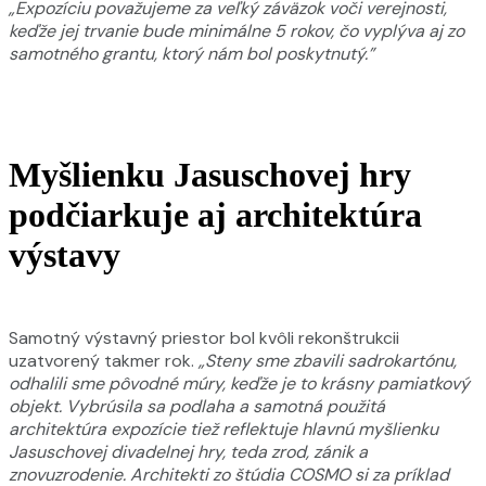
„Expozíciu považujeme za veľký záväzok voči verejnosti,
keďže jej trvanie bude minimálne 5 rokov, čo vyplýva aj zo
samotného grantu, ktorý nám bol poskytnutý.”
Myšlienku Jasuschovej hry
podčiarkuje aj architektúra
výstavy
Samotný výstavný priestor bol kvôli rekonštrukcii
uzatvorený takmer rok.
„Steny sme zbavili sadrokartónu,
odhalili sme pôvodné múry, keďže je to krásny pamiatkový
objekt. Vybrúsila sa podlaha a samotná použitá
architektúra expozície tiež reflektuje hlavnú myšlienku
Jasuschovej divadelnej hry, teda zrod, zánik a
znovuzrodenie. Architekti zo štúdia COSMO si za príklad