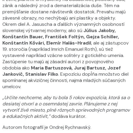
zánik a následný zrod a dematerializácia duše. Tém na
premýšľanie dostane návštevník dostatok. Prevahu majú
závesné obrazy, no nechýbajú ani plastiky a objekty.
Okrem diel A. Jasuscha a ďalších významných osobností
slovenskej výtvarnej moderny, ako sú
Július Jakoby,
Konštantín Bauer, František Foltýn, Gejza Schiller,
Konštantín Kővári, Elemír Halás-Hradil
, ale aj zástupcov
19. storočia (napríklad Imrich Emanuel Roth), sú tiež
vystavené napríklad vzácne solitéry z gotického umenia.
Zastúpenie tu majú aj zásadní autori z povojnového
obdobia ako
Maria Bartuszová, Juraj Bartusz, Jozef
Jankovič, Stanislav Filko
. Expozíciu dopĺňa množstvo diel
spomínanej akvizičnej činnosti, najmä mladých súčasných
umelcov.
„Určite nechceme, aby tu bola 5 rokov expozícia, ktorá sa o
desiatej otvorí a o osemnástej zavrie. Plánujeme z nej
vytvoriť živé miesto, plné rôznych sprievodných programov
a edukačných aktivít,”
dodáva kurátor.
Autorom fotografií je Ondrej Rychnavský.