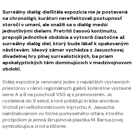
Surreálny dialóg diel
Stála expozícia nie je postavená
na chronológii, kurátori nereflektovali postupnosť
storočí v umení, ale snažili sa o dialóg medzi
jednotlivými dielami. Pretrhli časovú kontinuitu,
prepojili jednotlivé obdobia a vytvorili čiastočne až
surreálny dialóg diel, ktorý bude lákať k opakovaným
návštevám. Ideový zámer vychádza z
Jasuschovej
divadelnej hry
plnej surrealistických, ba priam
apokalyptických tém dominujúcich v medzivojnovom
období.
Stálej expozícii je venovaný jeden z najväčších výstavných
priestorov v rámci regionálnych galérií, konkrétne výstavné
siene A a B na poschodí VSG aj s premostením. Je
rozdelená do 9 sekcií, ktoré približujú krátke anotácie.
Vrcholí pri veľkoformátovom triptychu A. Jasuscha
nainštalovanom vo forme pomyselného oltára, ktorého
protipólom je jemná škrupinová plastika M. Bartuszovej
symbolizujúca zrod a klíčenie.