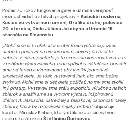
Počas 70 rokov fungovania galérie už mala verejnosť
možnosť vidieť 5 stálych projektov –
Košická moderna,
Košice vo výtvarnom umení, Grafika druhej polovice
20. storočia, Dielo Júliusa Jakobyho a Umenie 19.
storočia na Slovensku.
„Mohli sme si to uľahčiť a urobiť fúziu týchto expozícií,
alebo to postaviť na niečom inom, novom, čo tu ešte
nebolo. V istom pohľade je to expozícia konzervatívna, a to
z pohľadu výstavníckeho, teda spôsobu inštalácie. Upustili
sme od farieb a výpravnosti, aby vynikli jednotlivé
umelecké diela. Je však vystavaná inak, ako sme bežne
zvyknutí. Mohli sme si tiež diela požičať, no my sme zvolili
iný prístup. Vystavali sme stálu expozíciu výlučne z našich
zbierok a snažili sme sa vytvoriť výstavu inšpirovanú
dielom A. Jasuscha, ústrednej
a ťažiskovej osobnosti našej
zbierky, ktorá by rozprávala nejaký príbeh,”
objasňuje
kurátor Miroslav Kleban, ktorý stálu expozíciu vytvoril
spolu s kurátorkou
Štefániou Ďuricovou
.