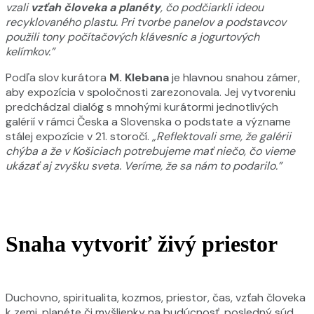
vzali
vzťah človeka a planéty
, čo podčiarkli ideou
recyklovaného plastu. Pri tvorbe panelov a podstavcov
použili tony počítačových klávesníc a jogurtových
kelímkov.”
Podľa slov kurátora
M. Klebana
je hlavnou snahou zámer,
aby expozícia v spoločnosti zarezonovala. Jej vytvoreniu
predchádzal dialóg s mnohými kurátormi jednotlivých
galérií v rámci Česka a Slovenska o podstate a význame
stálej expozície v 21. storočí.
„Reflektovali sme, že galérii
chýba a že v Košiciach potrebujeme mať niečo, čo vieme
ukázať aj zvyšku sveta. Veríme, že sa nám to podarilo.”
Snaha vytvoriť živý priestor
Duchovno, spiritualita, kozmos, priestor, čas, vzťah človeka
k zemi, planéte či myšlienky na budúcnosť, posledný súd,