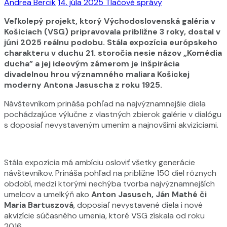
Andrea Bercik
14. júla 2025
Tlačové správy
Veľkolepý projekt, ktorý Východoslovenská galéria v
Košiciach (VSG) pripravovala približne 3 roky, dostal v
júni 2025 reálnu podobu. Stála expozícia európskeho
charakteru v duchu 21. storočia nesie názov „Komédia
ducha” a jej ideovým zámerom je inšpirácia
divadelnou hrou významného maliara Košickej
moderny Antona Jasuscha z roku 1925.
Návštevníkom prináša pohľad na najvýznamnejšie diela
pochádzajúce výlučne z vlastných zbierok galérie v dialógu
s doposiaľ nevystaveným umením a najnovšími akvizíciami.
Stála expozícia má ambíciu osloviť všetky generácie
návštevníkov. Prináša pohľad na približne 150 diel rôznych
období, medzi ktorými nechýba tvorba najvýznamnejších
umelcov a umelkýň ako
Anton Jasusch, Ján Mathé či
Maria Bartuszová
, doposiaľ nevystavené diela i nové
akvizície súčasného umenia, ktoré VSG získala od roku
2016.