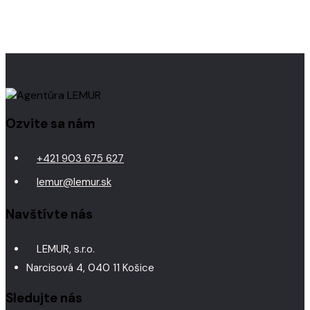
Ozvite sa nám
+421 903 675 627
lemur@lemur.sk
Navštívte nás
LEMUR, s.r.o.
Narcisová 4, 040 11 Košice
Sledujte nás