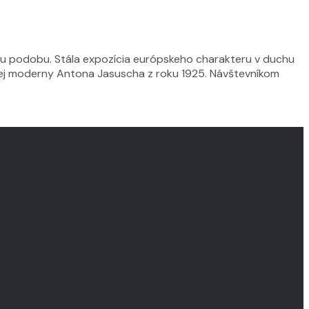
álnu podobu. Stála expozícia európskeho charakteru v duchu
ckej moderny Antona Jasuscha z roku 1925. Návštevníkom