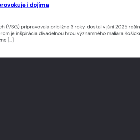
provokuje i dojíma
ch (VSG) pripravovala približne 3 roky, dostal v júni 2025 re
merom je inšpirácia divadelnou hrou významného maliara Koši
ne […]