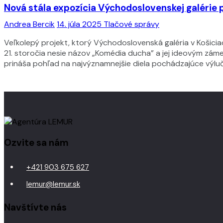
Nová stála expozícia Východoslovenskej galérie 
Andrea Bercik
14. júla 2025
Tlačové správy
Veľkolepý projekt, ktorý Východoslovenská galéria v Košicia
21. storočia nesie názov „Komédia ducha” a jej ideovým zá
prináša pohľad na najvýznamnejšie diela pochádzajúce výluč
Ozvite sa nám
+421 903 675 627
lemur@lemur.sk
Navštívte nás