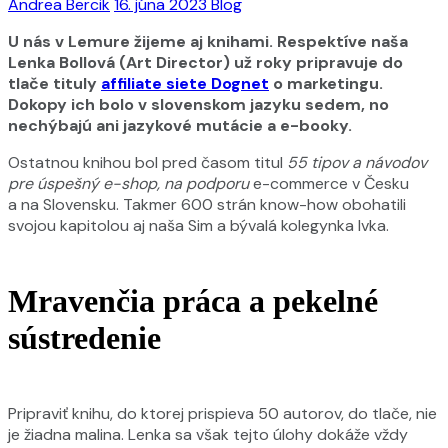
Andrea Bercik
16. júna 2023
Blog
U nás v Lemure žijeme aj knihami. Respektíve naša
Lenka Bollová (Art Director) už roky pripravuje do
tlače tituly
affiliate siete Dognet
o marketingu.
Dokopy ich bolo v slovenskom jazyku sedem, no
nechýbajú ani jazykové mutácie a e-booky.
Ostatnou knihou bol pred časom titul
55 tipov a návodov
pre úspešný e-shop, na podporu
e-commerce v Česku
a na Slovensku. Takmer 600 strán know-how obohatili
svojou kapitolou aj naša Sim a bývalá kolegynka Ivka.
Mravenčia práca a pekelné
sústredenie
Pripraviť knihu, do ktorej prispieva 50 autorov, do tlače, nie
je žiadna malina. Lenka sa však tejto úlohy dokáže vždy