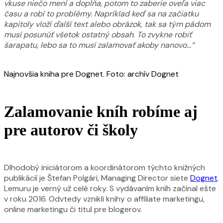
vkuse niečo mení a dopĺňa, potom to zaberie oveľa viac
času a robí to problémy. Napríklad keď sa na začiatku
kapitoly vloží ďalší text alebo obrázok, tak sa tým pádom
musí posunúť všetok ostatný obsah
.
To zvykne robiť
šarapatu, lebo sa to musí zalamovať akoby nanovo…“
Najnovšia kniha pre Dognet. Foto: archív Dognet
Zalamovanie kníh robíme aj
pre autorov či školy
Dlhodobý iniciátorom a koordinátorom týchto knižných
publikácií je Štefan Polgári, Managing Director siete
Dognet
.
Lemuru je verný už celé roky. S vydávaním kníh začínal ešte
v roku 2016. Odvtedy vznikli knihy o affiliate marketingu,
online marketingu či titul pre blogerov.