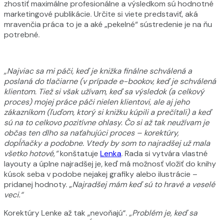
zhostiť maximálne profesionálne a výsledkom sú hodnotné
marketingové publikácie. Určite si viete predstaviť, aká
mravenčia práca to je a aké „pekelné“ sústredenie je na ňu
potrebné.
„Najviac sa mi páči, keď je knižka finálne schválená a
poslaná do tlačiarne (v prípade e-bookov, keď je schválená
klientom. Tiež si však užívam, keď sa výsledok (a celkový
proces) mojej práce páči nielen klientovi, ale aj jeho
zákazníkom (ľuďom, ktorý si knižku kúpili a prečítali) a keď
sú na to celkovo pozitívne ohlasy. Čo si až tak neužívam je
občas ten dlho sa naťahujúci proces – korektúry,
dopĺňačky a podobne. Vtedy by som to najradšej už mala
všetko hotové,“
konštatuje
Lenka
. Rada si vytvára vlastné
layouty a úplne najradšej je, keď má možnosť vložiť do knihy
kúsok seba v podobe nejakej grafiky alebo ilustrácie –
pridanej hodnoty. „
Najradšej mám keď sú to hravé a veselé
veci.“
Korektúry Lenke až tak „nevoňajú“.
„Problém je, keď sa