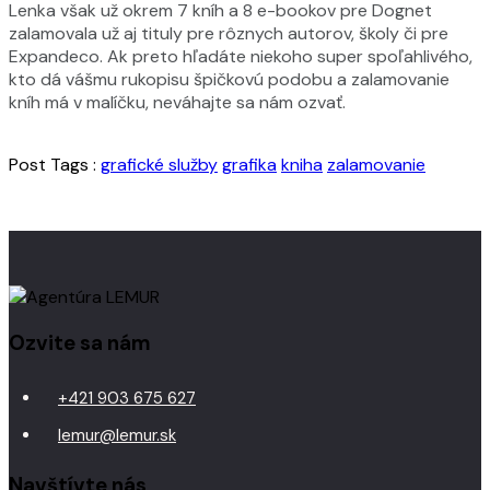
Lenka však už okrem 7 kníh a 8 e-bookov pre Dognet
zalamovala už aj tituly pre rôznych autorov, školy či pre
Expandeco. Ak preto hľadáte niekoho super spoľahlivého,
kto dá vášmu rukopisu špičkovú podobu a zalamovanie
kníh má v malíčku, neváhajte sa nám ozvať.
Post Tags :
grafické služby
grafika
kniha
zalamovanie
Ozvite sa nám
+421 903 675 627
lemur@lemur.sk
Navštívte nás