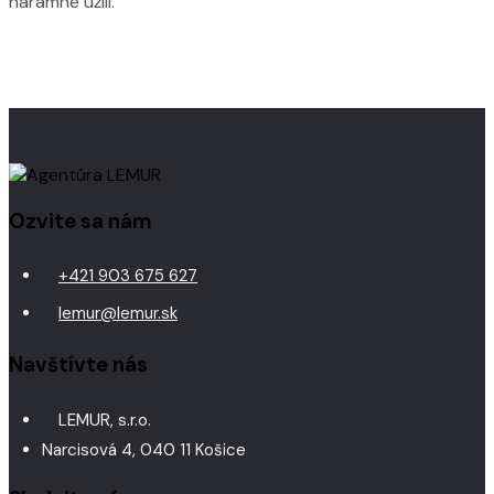
náramne užili.
Ozvite sa nám
+421 903 675 627
lemur@lemur.sk
Navštívte nás
LEMUR, s.r.o.
Narcisová 4, 040 11 Košice