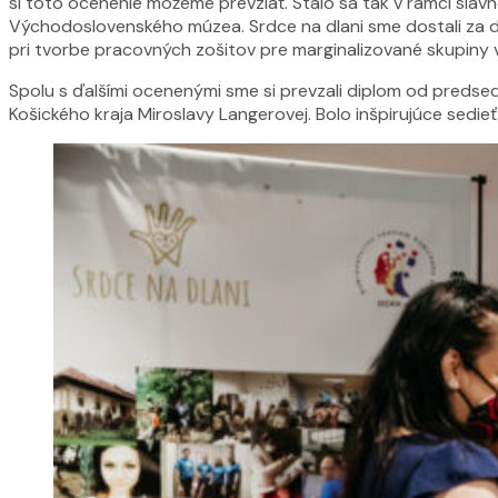
si toto ocenenie môžeme prevziať. Stalo sa tak v rámci slá
Východoslovenského múzea. Srdce na dlani sme dostali za d
pri tvorbe pracovných zošitov pre marginalizované skupiny
Spolu s ďalšími ocenenými sme si prevzali diplom od predse
Košického kraja Miroslavy Langerovej. Bolo inšpirujúce sedieť 