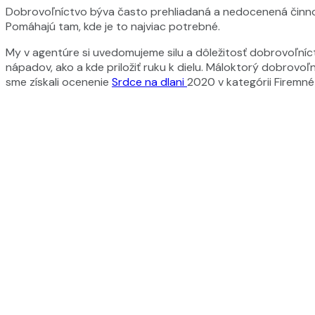
Dobrovoľníctvo býva často prehliadaná a nedocenená činnosť.
Pomáhajú tam, kde je to najviac potrebné.
My v agentúre si uvedomujeme silu a dôležitosť dobrovoľníctv
nápadov, ako a kde priložiť ruku k dielu. Máloktorý dobrovoľ
sme získali ocenenie
Srdce na dlani
2020 v kategórii Firemné