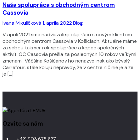
Naša spolupráca s obchodným centrom
Cassovia
Ivana Mikuličková
1. apríla 2022
Blog
V apríli 2021 sme nadviazali spoluprácu s novým klientom –
obchodným centrom Cassovia v Košiciach. Aktuálne máme
za sebou takmer rok spolupráce a kopec spoločných
aktivít. OC Cassovia prešla za posledných 10 rokov veľkými
zmenami. Väčšina Košičanov ho nenazve inak ako bývalý
Carrefour, stále kolujú nepravdy, že v centre nič nie je a že
je […]
Ozvite sa nám
+421 903 675 627