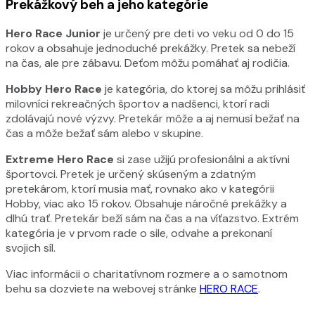
Prekážkový beh a jeho kategórie
Hero Race Junior
je určený pre deti vo veku od 0 do 15
rokov a obsahuje jednoduché prekážky. Pretek sa nebeží
na čas, ale pre zábavu. Deťom môžu pomáhať aj rodičia.
Hobby Hero Race
je kategória, do ktorej sa môžu prihlásiť
milovníci rekreačných športov a nadšenci, ktorí radi
zdolávajú nové výzvy. Pretekár môže a aj nemusí bežať na
čas a môže bežať sám alebo v skupine.
Extreme Hero Race
si zase užijú profesionálni a aktívni
športovci. Pretek je určený skúseným a zdatným
pretekárom, ktorí musia mať, rovnako ako v kategórii
Hobby, viac ako 15 rokov. Obsahuje náročné prekážky a
dlhú trať. Pretekár beží sám na čas a na víťazstvo. Extrém
kategória je v prvom rade o sile, odvahe a prekonaní
svojich síl.
Viac informácii o charitatívnom rozmere a o samotnom
behu sa dozviete na webovej stránke
HERO RACE
.