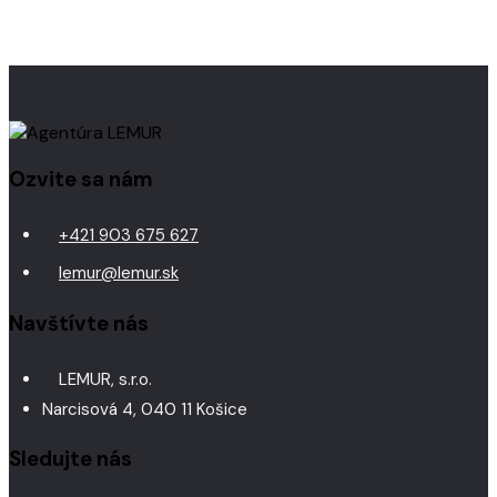
Ozvite sa nám
+421 903 675 627
lemur@lemur.sk
Navštívte nás
LEMUR, s.r.o.
Narcisová 4, 040 11 Košice
Sledujte nás