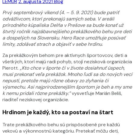
LEMUR
2. augusta 2021
Blog
Prvý septembrový víkend (4. – 5. 9. 2021) bude patriť
odvážlivcom, ktorí prekonajú samých seba. V areáli
prírodného kúpaliska Delňa v Prešove sa bude konať už
štvrtý ročník najzábavnejšieho prekážkového behu pre deti
a dospelých na Slovensku. Hero Race umožňuje posúvať
limity, zdolávať strach a objaviť v sebe hrdinu.
Za prekážkovým behom pre aktívnych športovcov, deti a
všetkých, ktorí majú radi pohyb, stojí nezisková organizácia
Pierott.
„Kto chce v športe či v živote dosiahnuť úspech,
musí prekonať veľa prekážok. Mnoho ľudí sa do nových vecí
nepustí, pretože majú rôzne obavy zo zlyhania či
výsmechu. Asi najprirodzenejším športom je beh a my sme
k nemu pridali rôzne prekážky.”
vysvetľuje Marián Beliš,
riaditeľ neziskovej organizácie.
Hrdinom je každý, kto sa postaví na štart
Trate prekážkového behu sú prispôsobené pre každú
vekovú a výkonnostnú kategóriu. Pretekať môžu deti,