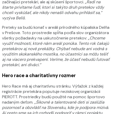
začínajúci pretekári, ale aj skúsení športovci.
„Radi na
štarte privítame ľudí, ktorí si takýto druh pretekov vždy
chceli vyskúšať, ale nikdy nenašli odvahu prihlásiť sa,”
vyzýva Beliš.
Preteky sa budú konať v areáli prírodného kúpaliska Delňa
v Prešove. Toto prostredie spĺňa podľa slov organizátora
všetky požiadavky na uskutočnenie pretekov:
„Chceme
využiť možnosti, ktoré nám areál ponúka. Tento rok čakajú
pretekárov aj nové prekážky. Chýbať nebude ani vodná s
využitím skokanského mostíka, no účastníci sa môžu tešiť
aj na viacero prekvapení. Veríme, že účasť nebudú ľutovať
pretekári, ani diváci.”
Hero race a charitatívny rozmer
Hero Race má aj charitatívnu stránku. Výťažok z každej
registrácie pretekára poputuje neziskovej organizácii
PIEROTT. Prostriedky budú použité na pomoc športovo
nadaným deťom.
„Šikovné a talentované deti si zaslúžia
pozornosť a obzvlášť na Slovensku, kde je podpora mizivá.
Aj preto sme sa ich rozhodli podporiť v rámci projektu