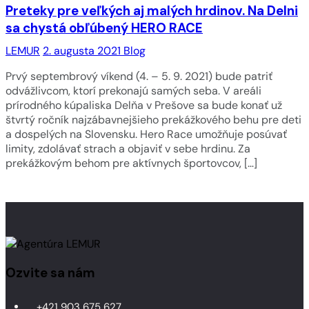
Preteky pre veľkých aj malých hrdinov. Na Delni
sa chystá obľúbený HERO RACE
LEMUR
2. augusta 2021
Blog
Prvý septembrový víkend (4. – 5. 9. 2021) bude patriť
odvážlivcom, ktorí prekonajú samých seba. V areáli
prírodného kúpaliska Delňa v Prešove sa bude konať už
štvrtý ročník najzábavnejšieho prekážkového behu pre deti
a dospelých na Slovensku. Hero Race umožňuje posúvať
limity, zdolávať strach a objaviť v sebe hrdinu. Za
prekážkovým behom pre aktívnych športovcov, […]
Ozvite sa nám
+421 903 675 627