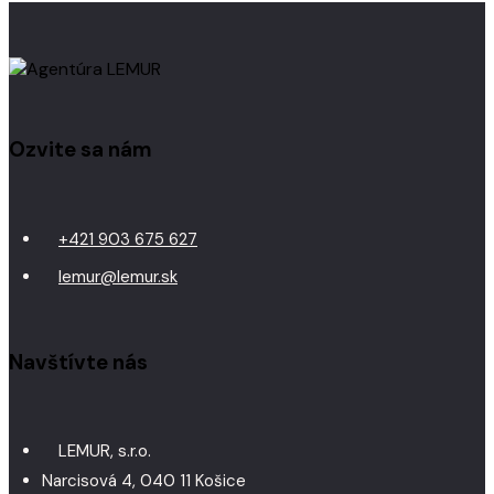
Ozvite sa nám
+421 903 675 627
lemur@lemur.sk
Navštívte nás
LEMUR, s.r.o.
Narcisová 4, 040 11 Košice