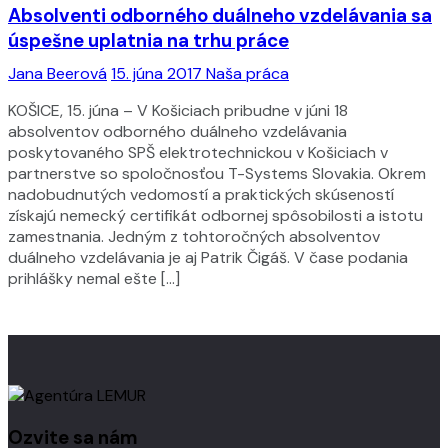
Absolventi odborného duálneho vzdelávania sa
úspešne uplatnia na trhu práce
Jana Beerová
15. júna 2017
Naša práca
KOŠICE, 15. júna – V Košiciach pribudne v júni 18
absolventov odborného duálneho vzdelávania
poskytovaného SPŠ elektrotechnickou v Košiciach v
partnerstve so spoločnosťou T-Systems Slovakia. Okrem
nadobudnutých vedomostí a praktických skúseností
získajú nemecký certifikát odbornej spôsobilosti a istotu
zamestnania. Jedným z tohtoročných absolventov
duálneho vzdelávania je aj Patrik Čigáš. V čase podania
prihlášky nemal ešte […]
Ozvite sa nám