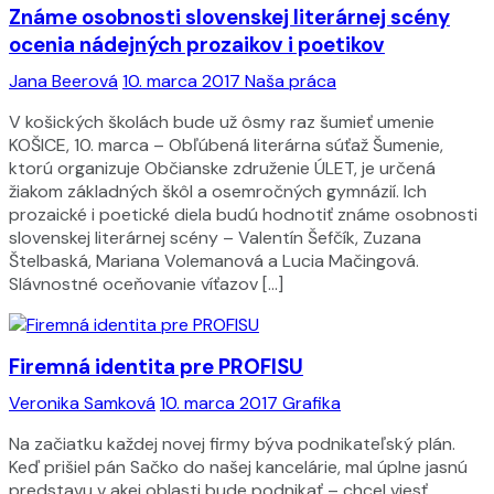
Známe osobnosti slovenskej literárnej scény
ocenia nádejných prozaikov i poetikov
Jana Beerová
10. marca 2017
Naša práca
V košických školách bude už ôsmy raz šumieť umenie
KOŠICE, 10. marca – Obľúbená literárna súťaž Šumenie,
ktorú organizuje Občianske združenie ÚLET, je určená
žiakom základných škôl a osemročných gymnázií. Ich
prozaické i poetické diela budú hodnotiť známe osobnosti
slovenskej literárnej scény – Valentín Šefčík, Zuzana
Štelbaská, Mariana Volemanová a Lucia Mačingová.
Slávnostné oceňovanie víťazov […]
Firemná identita pre PROFISU
Veronika Samková
10. marca 2017
Grafika
Na začiatku každej novej firmy býva podnikateľský plán.
Keď prišiel pán Sačko do našej kancelárie, mal úplne jasnú
predstavu v akej oblasti bude podnikať – chcel viesť