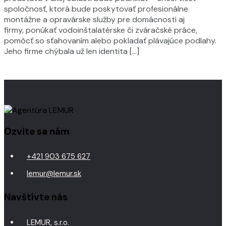
spoločnosť, ktorá bude poskytovať profesionálne
montážne a opravárske služby pre domácnosti aj
firmy, ponúkať vodoinštalatérske či zváračské práce,
pomôcť so sťahovaním alebo pokladať plávajúce podlahy.
Jeho firme chýbala už len identita […]
Ozvite sa nám
+421 903 675 627
lemur@lemur.sk
Navštívte nás
LEMUR, s.r.o.