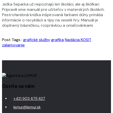
Ježka Separka už nepoznajú len školáci, ale aj škôlkari.
Pripravili sme manuál pre učiteľov v materských školách.
Pestrofarebná knižka inšpirovaná farbami dúhy prináša
informácie o recyklácii a tipy na veselé hry. Manuál je
doplnený básničkou, rozprávkou a omaľovánkami.
Post Tags :
grafické služby
grafika
Nadácia KOSIT
zalamovanie
Ozvite sa nám
+421 903 675 627
lemur@lemur.sk