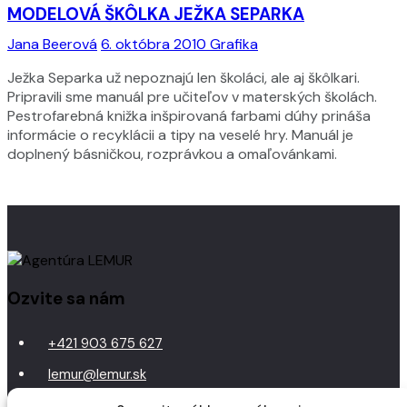
MODELOVÁ ŠKÔLKA JEŽKA SEPARKA
Jana Beerová
6. októbra 2010
Grafika
Ježka Separka už nepoznajú len školáci, ale aj škôlkari.
Pripravili sme manuál pre učiteľov v materských školách.
Pestrofarebná knižka inšpirovaná farbami dúhy prináša
informácie o recyklácii a tipy na veselé hry. Manuál je
doplnený básničkou, rozprávkou a omaľovánkami.
Ozvite sa nám
+421 903 675 627
lemur@lemur.sk