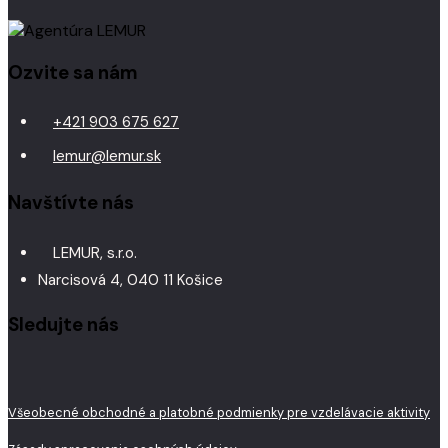
Ozvite sa nám
+421 903 675 627
lemur@lemur.sk
Navštívte nás
LEMUR, s.r.o.
Narcisová 4, 040 11 Košice
Sledujte nás
Všeobecné obchodné a platobné podmienky pre vzdelávacie aktivity