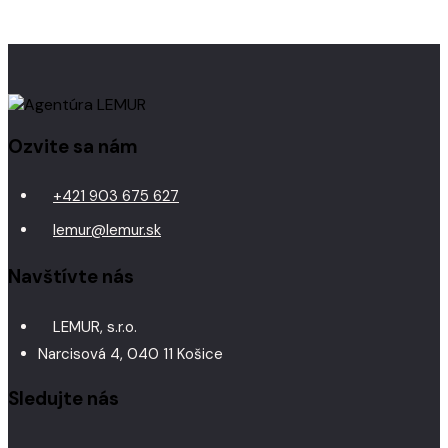
Ozvite sa nám
+421 903 675 627
lemur@lemur.sk
Navštívte nás
LEMUR, s.r.o.
Narcisová 4, 040 11 Košice
Sledujte nás