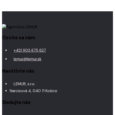
Ozvite sa nám
+421 903 675 627
lemur@lemur.sk
Navštívte nás
LEMUR, s.r.o.
Narcisová 4, 040 11 Košice
Sledujte nás