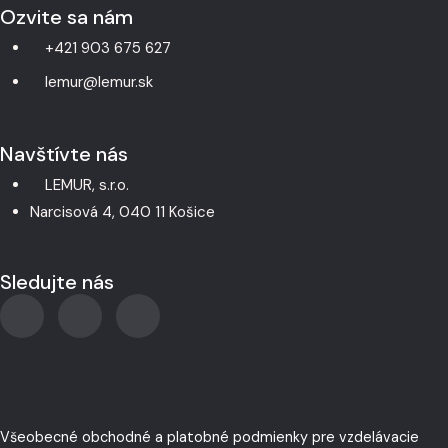
Ozvite sa nám
+421 903 675 627
lemur@lemur.sk
Navštívte nás
LEMUR, s.r.o.
Narcisová 4, 040 11 Košice
Sledujte nás
Všeobecné obchodné a platobné podmienky pre vzdelávacie