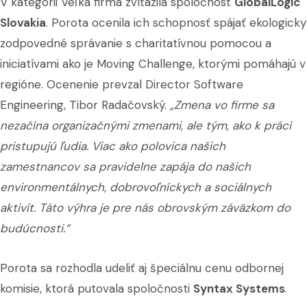
V kategórii Veľká firma zvíťazila spoločnosť
GlobalLogic
Slovakia
. Porota ocenila ich schopnosť spájať ekologicky
zodpovedné správanie s charitatívnou pomocou a
iniciatívami ako je Moving Challenge, ktorými pomáhajú v
regióne. Ocenenie prevzal Director Software
Engineering, Tibor Radačovský.
„
Zmena vo firme sa
nezačína organizačnými zmenami, ale tým, ako k práci
pristupujú ľudia. Viac ako polovica našich
zamestnancov sa pravidelne zapája do našich
environmentálnych, dobrovoľníckych a sociálnych
aktivít. Táto výhra je pre nás obrovským záväzkom do
budúcnosti.“
Porota sa rozhodla udeliť aj špeciálnu cenu odbornej
komisie, ktorá putovala spoločnosti
Syntax Systems
.