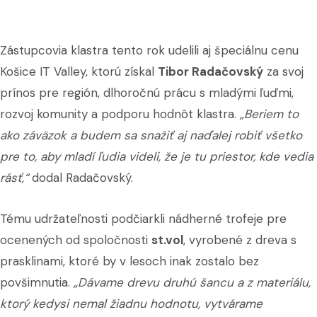
Zástupcovia klastra tento rok udelili aj špeciálnu cenu
Košice IT Valley, ktorú získal
Tibor Radačovský
za svoj
prínos pre región, dlhoročnú prácu s mladými ľuďmi,
rozvoj komunity a podporu hodnôt klastra.
„Beriem to
ako záväzok a budem sa snažiť aj naďalej robiť všetko
pre to, aby mladí ľudia videli, že je tu priestor, kde vedia
rásť,“
dodal Radačovský.
Tému udržateľnosti podčiarkli nádherné trofeje pre
ocenených od spoločnosti
st.vol
, vyrobené z dreva s
prasklinami, ktoré by v lesoch inak zostalo bez
povšimnutia.
„Dávame drevu druhú šancu a z materiálu,
ktorý kedysi nemal žiadnu hodnotu, vytvárame