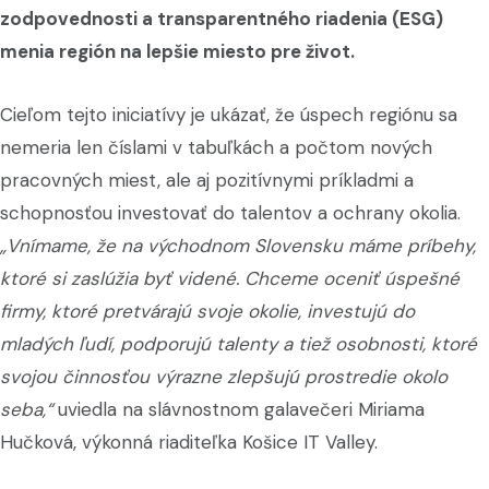
zodpovednosti a transparentného riadenia (ESG)
menia región na lepšie miesto pre život.
Cieľom tejto iniciatívy je ukázať, že úspech regiónu sa
nemeria len číslami v tabuľkách a počtom nových
pracovných miest, ale aj pozitívnymi príkladmi a
schopnosťou investovať do talentov a ochrany okolia.
„Vnímame, že na východnom Slovensku máme príbehy,
ktoré si zaslúžia byť videné. Chceme oceniť úspešné
firmy, ktoré pretvárajú svoje okolie, investujú do
mladých ľudí, podporujú talenty a tiež osobnosti, ktoré
svojou činnosťou výrazne zlepšujú prostredie okolo
seba,“
uviedla na slávnostnom galavečeri Miriama
Hučková, výkonná riaditeľka Košice IT Valley.