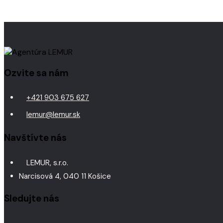
Ozvite sa nám
+421 903 675 627
lemur@lemur.sk
Navštívte nás
LEMUR, s.r.o.
Narcisová 4, 040 11 Košice
Sledujte nás