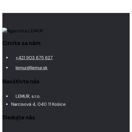
Ozvite sa nám
+421 903 675 627
lemur@lemur.sk
Navštívte nás
LEMUR, s.r.o.
Narcisová 4, 040 11 Košice
Sledujte nás