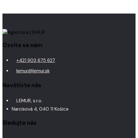
Ozvite sa nám
+421 903 675 627
lemur@lemur.sk
Navštívte nás
LEMUR, s.r.o.
Narcisová 4, 040 11 Košice
Sledujte nás