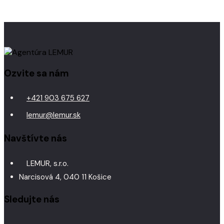
Ozvite sa nám
+421 903 675 627
lemur@lemur.sk
Navštívte nás
LEMUR, s.r.o.
Narcisová 4, 040 11 Košice
Sledujte nás