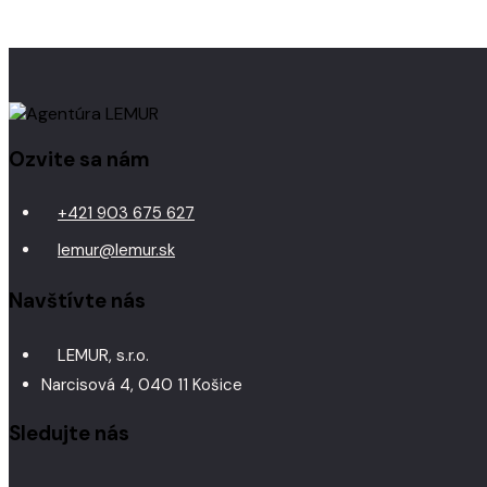
Ozvite sa nám
+421 903 675 627
lemur@lemur.sk
Navštívte nás
LEMUR, s.r.o.
Narcisová 4, 040 11 Košice
Sledujte nás