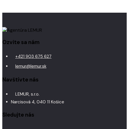
Ozvite sa nám
+421 903 675 627
lemur@lemur.sk
Navštívte nás
LEMUR, s.r.o.
Narcisová 4, 040 11 Košice
Sledujte nás