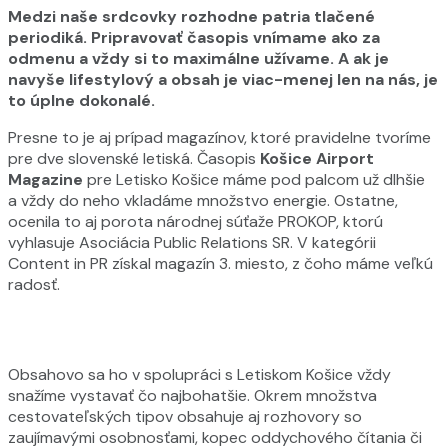
Medzi naše srdcovky rozhodne patria tlačené
periodiká. Pripravovať časopis vnímame ako za
odmenu a vždy si to maximálne užívame. A ak je
navyše lifestylový a obsah je viac-menej len na nás, je
to úplne dokonalé.
Presne to je aj prípad magazínov, ktoré pravidelne tvoríme
pre dve slovenské letiská. Časopis
Košice Airport
Magazine
pre Letisko Košice máme pod palcom už dlhšie
a vždy do neho vkladáme množstvo energie. Ostatne,
ocenila to aj porota národnej súťaže PROKOP, ktorú
vyhlasuje Asociácia Public Relations SR. V kategórii
Content in PR získal magazín 3. miesto, z čoho máme veľkú
radosť.
Obsahovo sa ho v spolupráci s Letiskom Košice vždy
snažíme vystavať čo najbohatšie. Okrem množstva
cestovateľských tipov obsahuje aj rozhovory so
zaujímavými osobnosťami, kopec oddychového čítania či