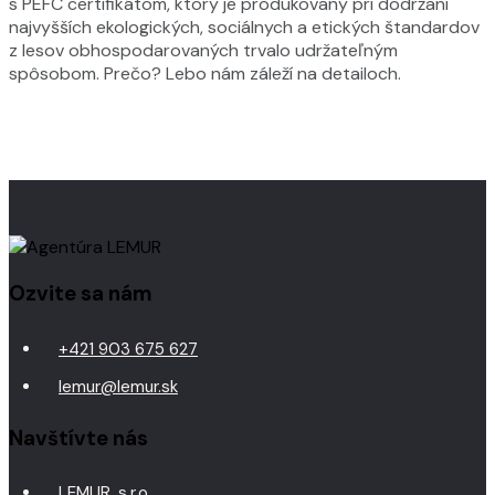
s PEFC certifikátom, ktorý je produkovaný pri dodržaní
najvyšších ekologických, sociálnych a etických štandardov
z lesov obhospodarovaných trvalo udržateľným
spôsobom. Prečo? Lebo nám záleží na detailoch.
Ozvite sa nám
+421 903 675 627
lemur@lemur.sk
Navštívte nás
LEMUR, s.r.o.