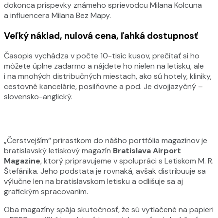
dokonca príspevky známeho sprievodcu Milana Kolcuna
a influencera Milana Bez Mapy.
Veľký náklad, nulová cena, ľahká dostupnosť
Časopis vychádza v počte 10-tisíc kusov, prečítať si ho
môžete úplne zadarmo a nájdete ho nielen na letisku, ale
i na mnohých distribučných miestach, ako sú hotely, kliniky,
cestovné kancelárie, posilňovne a pod. Je dvojjazyčný –
slovensko-anglický.
„Čerstvejším“ prírastkom do nášho portfólia magazínov je
bratislavský letiskový magazín
Bratislava Airport
Magazine
, ktorý pripravujeme v spolupráci s Letiskom M. R.
Štefánika. Jeho podstata je rovnaká, avšak distribuuje sa
výlučne len na bratislavskom letisku a odlišuje sa aj
grafickým spracovaním.
Oba magazíny spája skutočnosť, že sú vytlačené na papieri