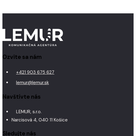
Ozvite sa nám
+421 903 675 627
lemur@lemur.sk
Navštívte nás
LEMUR, s.r.o.
Narcisová 4, 040 11 Košice
Sledujte nás