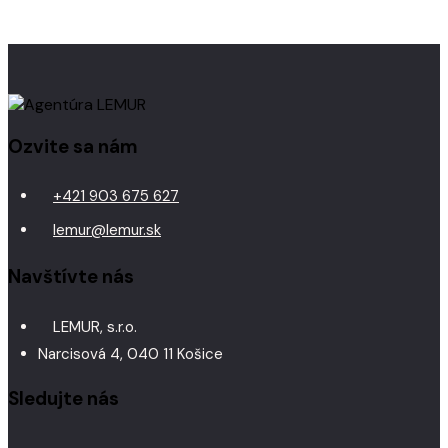
Ozvite sa nám
+421 903 675 627
lemur@lemur.sk
Navštívte nás
LEMUR, s.r.o.
Narcisová 4, 040 11 Košice
Sledujte nás