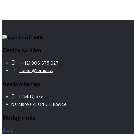
Ozvite sa nám
+421 903 675 627
lemur@lemur.sk
Navštívte nás
LEMUR, s.r.o.
Narcisová 4, 040 11 Košice
Sledujte nás