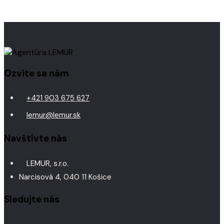
Ozvite sa nám
+421 903 675 627
lemur@lemur.sk
Navštívte nás
LEMUR, s.r.o.
Narcisová 4, 040 11 Košice
Sledujte nás