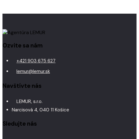
Ozvite sa nám
+421 903 675 627
lemur@lemur.sk
Navštívte nás
LEMUR, s.r.o.
Narcisová 4, 040 11 Košice
Sledujte nás