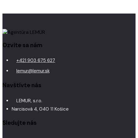
Ozvite sa nám
+421 903 675 627
lemur@lemur.sk
Navštívte nás
LEMUR, s.r.o.
Narcisová 4, 040 11 Košice
Sledujte nás