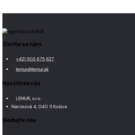
Ozvite sa nám
+421 903 675 627
lemur@lemur.sk
Navštívte nás
LEMUR, s.r.o.
Narcisová 4, 040 11 Košice
Sledujte nás