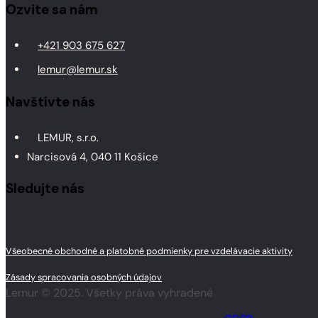
Ozvite sa nám
+421 903 675 627
lemur@lemur.sk
Navštívte nás
LEMUR, s.r.o.
Narcisová 4, 040 11 Košice
Sledujte nás
Všeobecné obchodné a platobné podmienky pre vzdelávacie aktivity
Zásady spracovania osobných údajov
Lemur © 2025. Všetky práva vyhradené