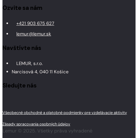
Ozvite sa nám
+421 903 675 627
lemur@lemur.sk
Navštívte nás
LEMUR, s.r.o.
Narcisová 4, 040 11 Košice
Sledujte nás
Všeobecné obchodné a platobné podmienky pre vzdelávacie aktivity
Zásady spracovania osobných údajov
Lemur © 2025. Všetky práva vyhradené