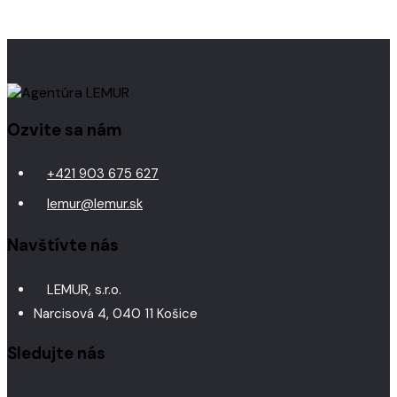
Ozvite sa nám
+421 903 675 627
lemur@lemur.sk
Navštívte nás
LEMUR, s.r.o.
Narcisová 4, 040 11 Košice
Sledujte nás