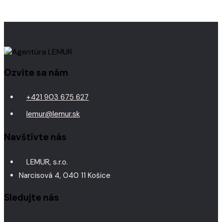
Ozvite sa nám
+421 903 675 627
lemur@lemur.sk
Navštívte nás
LEMUR, s.r.o.
Narcisová 4, 040 11 Košice
Sledujte nás