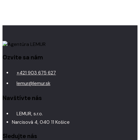
Ozvite sa nám
+421 903 675 627
lemur@lemur.sk
Navštívte nás
LEMUR, s.r.o.
Narcisová 4, 040 11 Košice
Sledujte nás