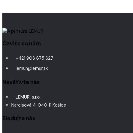
Ozvite sa nám
+421 903 675 627
lemur@lemur.sk
Navštívte nás
LEMUR, s.r.o.
Narcisová 4, 040 11 Košice
Sledujte nás