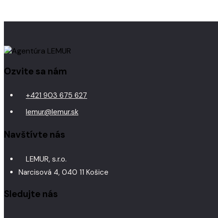
Ozvite sa nám
+421 903 675 627
lemur@lemur.sk
Navštívte nás
LEMUR, s.r.o.
Narcisová 4, 040 11 Košice
Sledujte nás