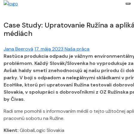
Case Study: Upratovanie Ružína a aplik
médiách
Jana Beerová
17. mája 2023
Naša práca
Rastúca produkcia odpadu je vážnym environmentál
problémom. Každý Slovák/Slovenka ho vyprodukuje za 
Avšak haldy smetí znehodnocujú aj našu prírodu či d
parky. V boji s odpadom a nelegálnymi skládkami v prí
EcoHike, ktorú pri upratovaní Ružína testovali dobrovoľ
Slovakia, v spolupráci s dobrovoľníkmi z OZ Ružínska 
by Čivas.
Radi sme pomohli s informovaním médií o tejto užitočnej aplik
pracovnú sobotu na Ružíne.
Klient:
GlobalLogic Slovakia