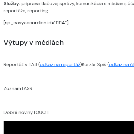
Služby:
príprava tlačovej správy, komunikácia s médiami, úč
reportáže, reporting
[sp_easyaccordion id=“11114″]
Výtupy v médiách
Reportáž v TA3 (
odkaz na reportáž
)
Korzár Spiš (
odkaz na č
Zoznam
TASR
Dobré noviny
TOUCIT