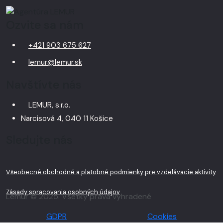
Ozvite sa nám
+421 903 675 627
lemur@lemur.sk
Navštívte nás
LEMUR, s.r.o.
Narcisová 4, 040 11 Košice
Sledujte nás
Všeobecné obchodné a platobné podmienky pre vzdelávacie aktivity
Zásady spracovania osobných údajov
Lemur © 2025. Všetky práva vyhradené
GDPR
Cookies