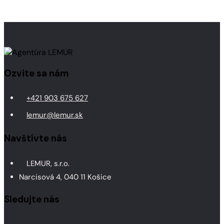
Ozvite sa nám
+421 903 675 627
lemur@lemur.sk
Navštívte nás
LEMUR, s.r.o.
Narcisová 4, 040 11 Košice
Sledujte nás