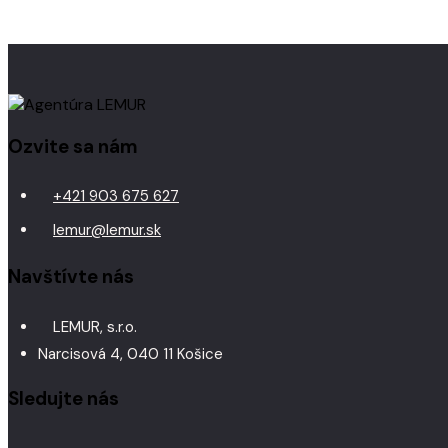
Ozvite sa nám
+421 903 675 627
lemur@lemur.sk
Navštívte nás
LEMUR, s.r.o.
Narcisová 4, 040 11 Košice
Sledujte nás