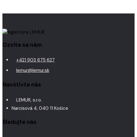
Ozvite sa nám
+421 903 675 627
lemur@lemur.sk
Navštívte nás
LEMUR, s.r.o.
Narcisová 4, 040 11 Košice
Sledujte nás