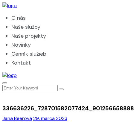
O nás
Naše služby
Naše projekty
Novinky
Cenník služieb
Kontakt
336636226_728701582077424_90125665888
Jana Beerová
29. marca 2023