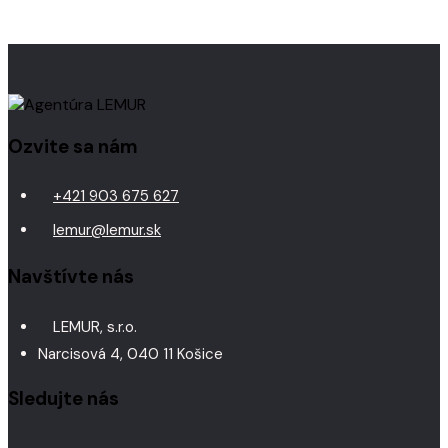
Ozvite sa nám
+421 903 675 627
lemur@lemur.sk
Navštívte nás
LEMUR, s.r.o.
Narcisová 4, 040 11 Košice
Sledujte nás