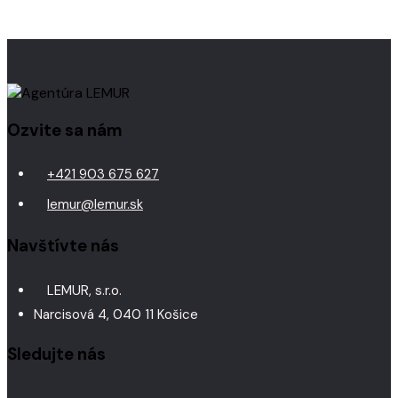
Ozvite sa nám
+421 903 675 627
lemur@lemur.sk
Navštívte nás
LEMUR, s.r.o.
Narcisová 4, 040 11 Košice
Sledujte nás