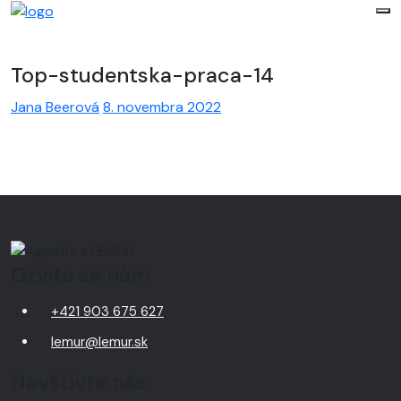
Top-studentska-praca-14
Jana Beerová
8. novembra 2022
Ozvite sa nám
+421 903 675 627
lemur@lemur.sk
Navštívte nás