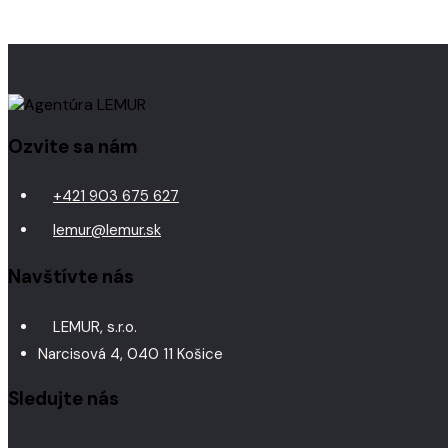
Ozvite sa nám
+421 903 675 627
lemur@lemur.sk
Navštívte nás
LEMUR, s.r.o.
Narcisová 4, 040 11 Košice
Sledujte nás