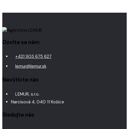
Ozvite sa nám
+421 903 675 627
lemur@lemur.sk
Navštívte nás
LEMUR, s.r.o.
Narcisová 4, 040 11 Košice
Sledujte nás