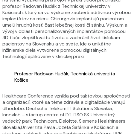
profesor Radovan Hudák z Technickej univerzity v
Košiciach, ktorý sa vo výskume zaoberá aditívnou výrobou
implantátov na mieru. Chirurgovia implantujú pacientom
umelú hrudnú kosť, časť lebečnej kosti či sánku. Výskum a
vývoj v oblasti personalizovaných implantátov pomocou
3D tlače zlepšil kvalitu života a zachránil život tisíckam
pacientov na Slovensku a vo svete. Ide o unikátne
inžinierske diela vytvorené pomocou digitálnych
technológií aplikované v klinickej praxi.
Profesor Radovan Hudák, Technická univerzita
Košice
Healthcare Conference vznikla pod taktovkou spoločností
a organizácií, ktoré sa téme zdravia a digitalizácie venujú
dlhodobo: Deutsche Telekom IT Solutions Slovakia,
Innovlab – startup centre of DT ITSO SK Univerzitný
vedecký park Technicom, Deloitte, Siemens Healthineers
Slovakia,Univerzita Pavla Jozefa Šafárika v Košiciach a
startupy z oblasti zdravia pôsobiace v Inkubátore UVP