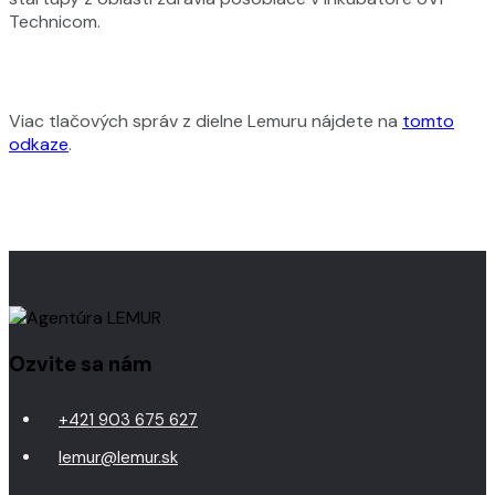
Technicom.
Viac tlačových správ z dielne Lemuru nájdete na
tomto
odkaze
.
Ozvite sa nám
+421 903 675 627
lemur@lemur.sk