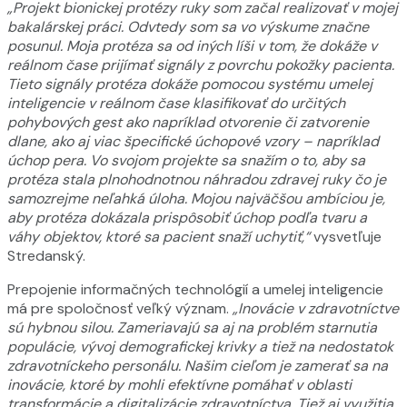
„Projekt bionickej protézy ruky som začal realizovať v mojej
bakalárskej práci. Odvtedy som sa vo výskume značne
posunul. Moja protéza sa od iných líši v tom, že dokáže v
reálnom čase prijímať signály z povrchu pokožky pacienta.
Tieto signály protéza dokáže pomocou systému umelej
inteligencie v reálnom čase klasifikovať do určitých
pohybových gest ako napríklad otvorenie či zatvorenie
dlane, ako aj viac špecifické úchopové vzory – napríklad
úchop pera. Vo svojom projekte sa snažím o to, aby sa
protéza stala plnohodnotnou náhradou zdravej ruky čo je
samozrejme neľahká úloha. Mojou najväčšou ambíciou je,
aby protéza dokázala prispôsobiť úchop podľa tvaru a
váhy objektov, ktoré sa pacient snaží uchytiť,“
vysvetľuje
Stredanský.
Prepojenie informačných technológií a umelej inteligencie
má pre spoločnosť veľký význam.
„Inovácie v zdravotníctve
sú hybnou silou. Zameriavajú sa aj na problém starnutia
populácie, vývoj demografickej krivky a tiež na nedostatok
zdravotníckeho personálu. Našim cieľom je zamerať sa na
inovácie, ktoré by mohli efektívne pomáhať v oblasti
transformácie a digitalizácie zdravotníctva
.
Tiež aj využitia