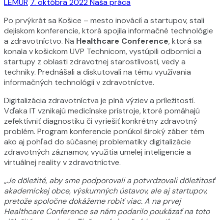
LEMUR
7. októbra 2022
Naša práca
Po prvýkrát sa Košice – mesto inovácií a startupov, stali
dejiskom konferencie, ktorá spojila informačné technológie
a zdravotníctvo. Na
Healthcare Conference
, ktorá sa
konala v košickom UVP Technicom, vystúpili odborníci a
startupy z oblasti zdravotnej starostlivosti, vedy a
techniky. Prednášali a diskutovali na tému využívania
informačných technológií v zdravotníctve.
Digitalizácia zdravotníctva je plná výziev a príležitostí.
Vďaka IT vznikajú medicínske prístroje, ktoré pomáhajú
zefektívniť diagnostiku či vyriešiť konkrétny zdravotný
problém. Program konferencie ponúkol široký záber tém
ako aj pohľad do súčasnej problematiky digitalizácie
zdravotných záznamov, využitia umelej inteligencie a
virtuálnej reality v zdravotníctve.
„Je dôležité, aby sme podporovali a potvrdzovali dôležitosť
akademickej obce, výskumných ústavov, ale aj startupov,
pretože spoločne dokážeme robiť viac. A na prvej
Healthcare Conference sa nám podarilo poukázať na toto