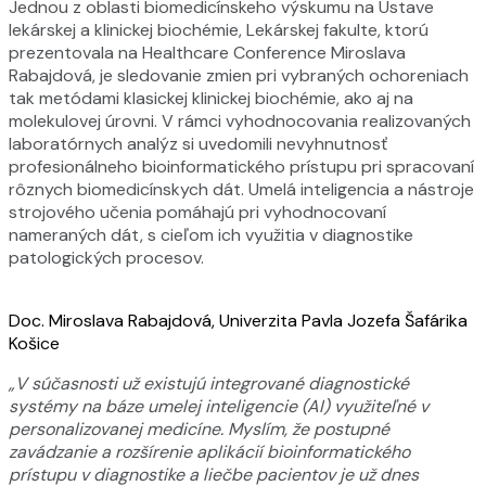
Jednou z oblasti biomedicínskeho výskumu na Ústave
lekárskej a klinickej biochémie, Lekárskej fakulte, ktorú
prezentovala na Healthcare Conference Miroslava
Rabajdová, je sledovanie zmien pri vybraných ochoreniach
tak metódami klasickej klinickej biochémie, ako aj na
molekulovej úrovni. V rámci vyhodnocovania realizovaných
laboratórnych analýz si uvedomili nevyhnutnosť
profesionálneho bioinformatického prístupu pri spracovaní
rôznych biomedicínskych dát. Umelá inteligencia a nástroje
strojového učenia pomáhajú pri vyhodnocovaní
nameraných dát, s cieľom ich využitia v diagnostike
patologických procesov.
Doc. Miroslava Rabajdová, Univerzita Pavla Jozefa Šafárika
Košice
„V súčasnosti už existujú integrované diagnostické
systémy na báze umelej inteligencie (AI) využiteľné v
personalizovanej medicíne. Myslím, že postupné
zavádzanie a rozšírenie aplikácií bioinformatického
prístupu v diagnostike a liečbe pacientov je už dnes