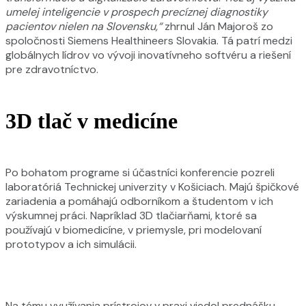
umelej inteligencie v prospech precíznej diagnostiky
pacientov nielen na Slovensku,“
zhrnul Ján Majoroš zo
spoločnosti Siemens Healthineers Slovakia. Tá patrí medzi
globálnych lídrov vo vývoji inovatívneho softvéru a riešení
pre zdravotníctvo.
3D tlač v medicíne
Po bohatom programe si účastníci konferencie pozreli
laboratóriá Technickej univerzity v Košiciach. Majú špičkové
zariadenia a pomáhajú odborníkom a študentom v ich
výskumnej práci. Napríklad 3D tlačiarňami, ktoré sa
používajú v biomedicíne, v priemysle, pri modelovaní
prototypov a ich simulácii.
Na tému využívania prístrojov v praxi viedol prednášku