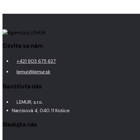
Ozvite sa nám
+421 903 675 627
lemur@lemur.sk
Navštívte nás
LEMUR, s.r.o.
Narcisová 4, 040 11 Košice
Sledujte nás