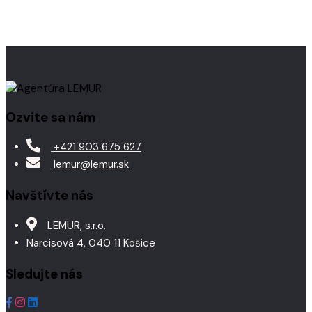
Ozvite sa nám
+421 903 675 627
lemur@lemur.sk
Navštívte nás
LEMUR, s.r.o.
Narcisová 4, 040 11 Košice
Sledujte nás